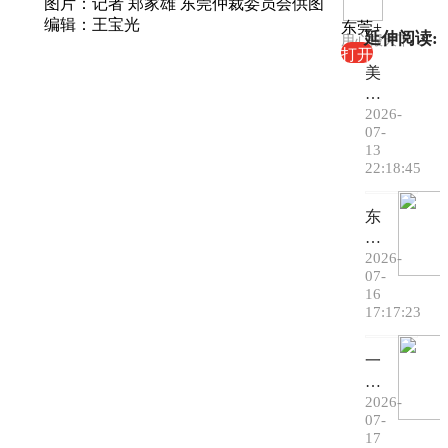
图片：记者 郑家雄 东莞仲裁委员会供图
编辑：王宝光
东莞+
延伸阅读:
用心报天下
打开
美
丽
中
2026-
07-
国
13
行
22:18:45
丨
青
东
海
莞
三
全
2026-
只
07-
域
被
16
文
救
17:17:23
明
护
丨
雪
一
送
豹
图
的
迎
读
2026-
是
“深
07-
懂
清
度
17
丨
凉，