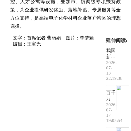
控、人才公寓等设施，叠加市、镇两级专项扶持政
策，为企业提供研发奖励、落地补贴、专属服务等全
方位支持，是高端电子化学材料企业落户湾区的理想
选择。
文字：首席记者 曹丽娟
图片：李梦颖
延伸阅读:
编辑：王宝光
我国
新材
料领
2026-
07-
域持
13
续取
22:19:38
得新
突破
百千
万工
程｜
2026-
07-
总投
17
资8.
19:05:54
2
亿！