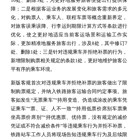
16处、删除3处，为更好地服务旅客便捷出行提供保
障；二是根据客运业务的发展变化和旅客需求的多元
化，对购票人、乘车人、联程车票等概念重新界定，
对旅客误乘误降、行李运到期限计算方式等条款进行
优化，使之更好地适应当前客运场景和运输工作实
际，更加精准地服务旅客出行，涉及8处，其中修订7
处、删除1处；三是针对违规乘车并拒绝补票的行为，
新增限制购票相关规定的条款1处，更好地维护旅客公
平有序的乘车环境。
新版客规首次对违规乘车并拒绝补票的旅客做出了限
制购票规定，并纳入铁路旅客运输合同约定事项。旅
客如发生“无票乘车”“持用变造、伪造或涂改的乘车凭
证乘车”“票、证、人不一致”“持用低票价席别车票乘
坐高票价席别”“持优惠票、优待票，没有规定的减价
凭证或不符合减价条件”等违规乘车行为并拒不补票，
铁路站车工作人员将现场告知违规乘车行为及后续限