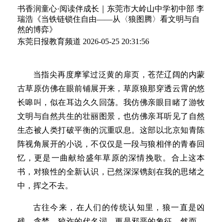
书香润童心·阅读伴成长｜东莞市大岭山中学初中部 李
瑞浩《当铁链锁住自由——从〈狼图腾〉看文明与自
然的博弈》
东莞日报教育频道
2026-05-25 20:31:56
当指尖再度摩挲过泛黄的扉页，苍茫辽阔的内蒙
古草原仿佛在眼前铺展开来，草原狼那穿透云霄的悠
长嗥叫，似在耳边久久回荡。我仿佛亲眼目睹了游牧
文明与自然共生的壮丽图景，也仿佛亲耳听见了自然
生态被人类打破平衡的沉重叹息。这部以北京知青陈
阵视角展开的小说，不仅仅是一段与狼相伴的青春回
忆，更是一曲献给盛年草原的深情挽歌。合上这本
书，对狼性的全新认识，已然深深镌刻在我的思绪之
中，挥之不去。
古往今来，在人们的传统认知里，狼一直是凶
残、贪婪、狡诈的代名词，更是邪恶的象征。然而，