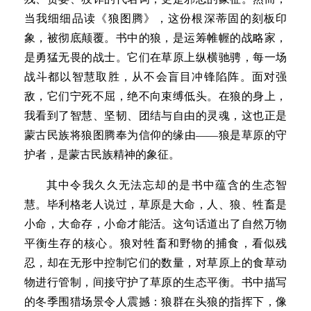
当我细细品读《狼图腾》，这份根深蒂固的刻板印
象，被彻底颠覆。书中的狼，是运筹帷幄的战略家，
是勇猛无畏的战士。它们在草原上纵横驰骋，每一场
战斗都以智慧取胜，从不会盲目冲锋陷阵。面对强
敌，它们宁死不屈，绝不向束缚低头。在狼的身上，
我看到了智慧、坚韧、团结与自由的灵魂，这也正是
蒙古民族将狼图腾奉为信仰的缘由——狼是草原的守
护者，是蒙古民族精神的象征。
其中令我久久无法忘却的是书中蕴含的生态智
慧。毕利格老人说过，草原是大命，人、狼、牲畜是
小命，大命存，小命才能活。这句话道出了自然万物
平衡生存的核心。狼对牲畜和野物的捕食，看似残
忍，却在无形中控制它们的数量，对草原上的食草动
物进行管制，间接守护了草原的生态平衡。书中描写
的冬季围猎场景令人震撼：狼群在头狼的指挥下，像