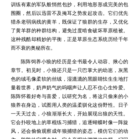
训练有素的军队般悄然包抄，利用地形形成完美的包
围圈，然后以迅雷不及掩耳之势发起攻击。它们优先
猎杀老弱病残的黄羊，既保证了狼群的生存，又优化
了黄羊群的种群结构，避免过度啃食破坏草原植被。
这种残酷却精妙的平衡，正是草原生态系统历经千年
而不衰的奥秘所在。
陈阵饲养小狼的经历是全书最令人动容、揪心的
章节。初见时，小狼还只是一只巴掌大的幼崽，灰黑
色的绒毛像柔软的丝绒，湿漉漉的黑眼睛怯生生地打
量着世界，奶声奶气的呜咽声让人忍不住心生怜爱。
陈阵怀着好奇与喜爱，以研究为名，将这只偷来的小
狼养在身边，试图用人类的温柔驯化这份野性。日子
一天天过去，小狼渐渐长大，开始展现出狼的天性。
它会扑咬地上的草棍练习捕猎，追逐蝴蝶时像一阵旋
风，还会偷偷观察成年狼捕猎的姿态，模仿它们的动