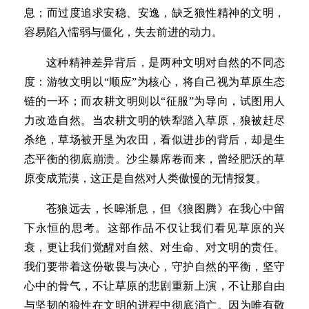
息；而过度追求安稳、安逸，缺乏狼性精神的文明，
容易陷入懦弱与僵化，失去前进的动力。
这种精神差异背后，是两种文明对自然的不同态
度：游牧文明以“顺应”为核心，将自己视为草原生态
链的一环；而农耕文明则以“征服”为导向，试图用人
力改造自然。当农耕文明的铁犁踏入草原，狼被赶尽
杀绝，草场被开垦为农田，看似进步的背后，却是生
态平衡的彻底崩溃。沙尘暴席卷而来，曾经肥沃的草
原变成荒漠，这正是自然对人类傲慢的无情报复。
苍狼远去，长嗥渐息，但《狼图腾》在我心中留
下永恒的思考。这部作品不仅让我们看见草原的兴
衰，更让我们觉醒对自然、对生命、对文明的责任。
我们要带着这份敬畏与决心，守护自然的平衡，坚守
心中的骨气，不让草原的悲剧重新上演，不让那自由
与坚韧的狼性在文明的进程中彻底消亡。因为唯有敬