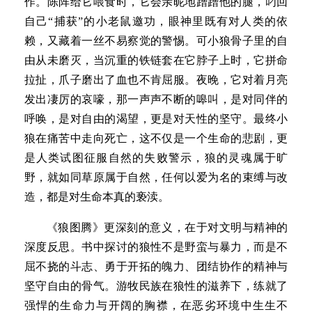
作。陈阵给它喂食时，它会亲昵地蹭蹭他的腿，叼回
自己“捕获”的小老鼠邀功，眼神里既有对人类的依
赖，又藏着一丝不易察觉的警惕。可小狼骨子里的自
由从未磨灭，当沉重的铁链套在它脖子上时，它拼命
拉扯，爪子磨出了血也不肯屈服。夜晚，它对着月亮
发出凄厉的哀嚎，那一声声不断的嗥叫，是对同伴的
呼唤，是对自由的渴望，更是对天性的坚守。最终小
狼在痛苦中走向死亡，这不仅是一个生命的悲剧，更
是人类试图征服自然的失败警示，狼的灵魂属于旷
野，就如同草原属于自然，任何以爱为名的束缚与改
造，都是对生命本真的亵渎。
《狼图腾》更深刻的意义，在于对文明与精神的
深度反思。书中探讨的狼性不是野蛮与暴力，而是不
屈不挠的斗志、勇于开拓的魄力、团结协作的精神与
坚守自由的骨气。游牧民族在狼性的滋养下，练就了
强悍的生命力与开阔的胸襟，在恶劣环境中生生不