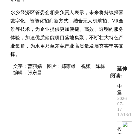
水乡经济区管委会相关负责人表示，未来将持续探索
数字化、智能化招商新方式，结合无人机航拍、VR全
景等技术，为企业提供更加便捷、高效、透明的服务
体验，加速优质储能项目落地集聚，不断壮大特色产
业集群，为水乡乃至东莞产业高质量发展夯实坚实支
撑。
文字：曹丽娟
图片：郑家雄
视频：陈栋
延伸
编辑：张东昌
阅读:
中
堂
镇
2026-
07-
主
17
要
12:13:16
领
导
投
调