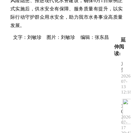
风险隐患、推进现代化水务建设，确保6月1日条例正
式实施后，供水安全有保障、服务质量有提升，以实
际行动守护群众用水安全，助力我市水务事业高质量
发展。
文字：刘敏珍
图片：刘敏珍
编辑：张东昌
延
伸阅
读:
东
莞
发
2026-
07-
布
13
新
12:18
规，
无
3
人
0
车
0
2026-
发
家
07-
展
17
企
进
20:43