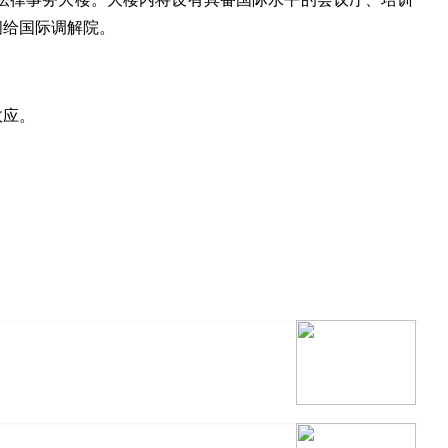
间给国际调解院。
效应。