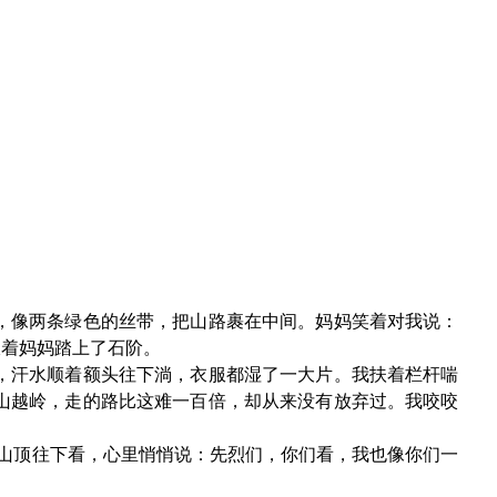
，像两条绿色的丝带，把山路裹在中间。妈妈笑着对我说：
跟着妈妈踏上了石阶。
，汗水顺着额头往下淌，衣服都湿了一大片。我扶着栏杆喘
山越岭，走的路比这难一百倍，却从来没有放弃过。我咬咬
在山顶往下看，心里悄悄说：先烈们，你们看，我也像你们一