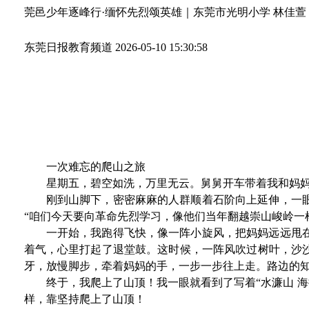
莞邑少年逐峰行·缅怀先烈颂英雄｜东莞市光明小学 林佳
东莞日报教育频道
2026-05-10 15:30:58
一次难忘的爬山之旅
星期五，碧空如洗，万里无云。舅舅开车带着我和妈
刚到山脚下，密密麻麻的人群顺着石阶向上延伸，一
“咱们今天要向革命先烈学习，像他们当年翻越崇山峻岭一
一开始，我跑得飞快，像一阵小旋风，把妈妈远远甩
着气，心里打起了退堂鼓。这时候，一阵风吹过树叶，沙
牙，放慢脚步，牵着妈妈的手，一步一步往上走。路边的
终于，我爬上了山顶！我一眼就看到了写着“水濂山 
样，靠坚持爬上了山顶！