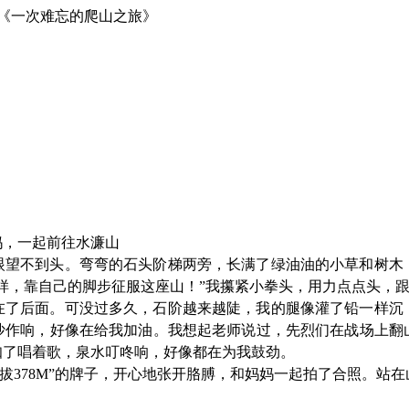
萱《一次难忘的爬山之旅》
妈，一起前往水濂山
眼望不到头。弯弯的石头阶梯两旁，长满了绿油油的小草和树木
样，靠自己的脚步征服这座山！”我攥紧小拳头，用力点点头，
在了后面。可没过多久，石阶越来越陡，我的腿像灌了铅一样沉
沙作响，好像在给我加油。我想起老师说过，先烈们在战场上翻
知了唱着歌，泉水叮咚响，好像都在为我鼓劲。
海拔378M”的牌子，开心地张开胳膊，和妈妈一起拍了合照。站