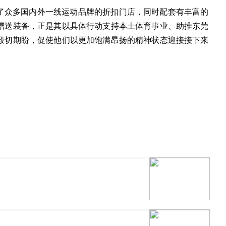
聚了众多国内外一线运动品牌的折扣门店，同时配套有丰富的
赠送装备，正是其以具体行动支持本土体育事业、助推东莞
殷切期盼，促使他们以更加饱满昂扬的精神状态迎接接下来