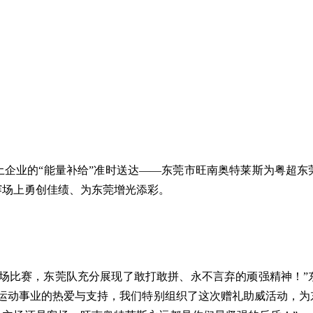
土企业的“能量补给”准时送达——东莞市旺南奥特莱斯为粤超
赛场上勇创佳绩、为东莞增光添彩。
两场比赛，东莞队充分展现了敢打敢拼、永不言弃的顽强精神！”
育运动事业的热爱与支持，我们特别组织了这次赠礼助威活动，为