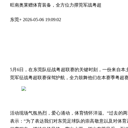
旺南奥莱赠体育装备，全方位力撑莞军战粤超
东莞+
2026-05-06 19:09:02
5月6日，在东莞队征战粤超联赛的关键时刻，一份来自本
莞军征战粤超联赛保驾护航，全力鼓舞他们在本赛季粤超
活动现场气氛热烈，爱心涌动，体育情怀洋溢。“过去的
表示：“为了表达我们对东莞足球队的崇高敬意以及对体