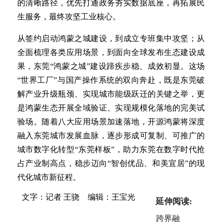
的清晰路径，优先打通政务夯实数据底座，再拓展民
生服务，最终攻坚工业核心。
从签约启动鸿蒙之城建设，到成立专班集中攻坚；从
全面梳理各类应用场景，到面向全球发布生态建设成
果，东莞“鸿蒙之城”建设蹄疾步稳、成效初显。这场
“世界工厂”与国产操作系统的双向奔赴，既是东莞破
解产业升级瓶颈、实现城市能级跃迁的关键之举，更
是鸿蒙生态开展全域验证、实现规模化落地的完美试
验场。随着八大应用场景加速落地，开源鸿蒙将深度
融入东莞城市发展血脉，逐步形成可复制、可推广的
城市数字化转型“东莞样板”，助力东莞在数字时代抢
占产业制高点，稳步迈向“智创优品、和美宜居”的现
代化城市新征程。
文字：记者 王骁
编辑：王宝光
延伸阅读:
跨界融