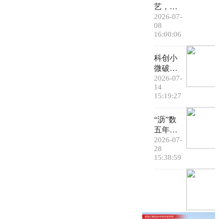
艺，破
局塑
2026-07-
08
人！何
16:00:06
赛飞、
赵文瑄
科创小
等做客
微破局
东莞文
高端传
2026-07-
联分享
14
动赛道
戏剧艺
15:19:27
三丰传
术经验
动以技
“沥”数
术硬实
五年蝶
力铸就
变③丨
2026-07-
行业新
28
融湾强
标杆
15:38:59
镇破局
改革兴
业争先