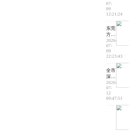
07-
卡东
09
莞万
12:21:24
江，
同款
东莞
机位
方言
速码
话你
2026-
07-
知
09
第3
22:23:43
集丨
老
全市
莞：
深化
你学
校服
2026-
会用
07-
市场
这个
12
化改
字就
09:47:51
革推
学会
进会
了东
召
莞话
开，
的精
莞报
髓 #