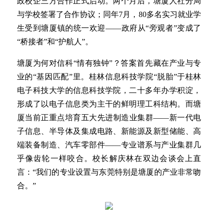
政校企三方合作正式启动。两个月后，塘厦人社分局
与学校签署了合作协议；同年7月，80多名实习就业学
生受到塘厦镇的统一欢迎——政府从“旁观者”变成了
“桥接者”和“护航人”。
塘厦为何对信科“情有独钟”？答案首先藏在产业与专
业的“基因匹配”里。桂林信息科技学院“脱胎”于桂林
电子科技大学的信息科技学院，二十多年办学积淀，
形成了以电子信息类为主干的鲜明理工科结构。而塘
厦当前正重点培育五大先进制造业集群——新一代电
子信息、半导体及集成电路、新能源及新型储能、高
端装备制造、汽车零部件——专业谱系与产业集群几
乎像齿轮一样咬合。校长解庆林在双边会谈会上直
言：“我们的专业设置与东莞特别是塘厦的产业非常吻
合。”