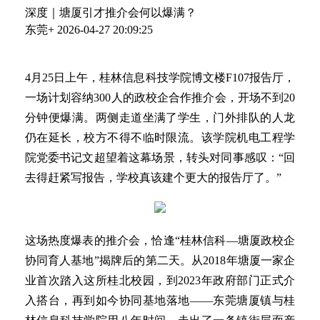
深度｜塘厦引才推介会何以爆满？
东莞+
2026-04-27 20:09:25
4月25日上午，桂林信息科技学院博文楼F107报告厅，
一场计划容纳300人的政校企合作推介会，开场不到20
分钟便爆满。两侧走道坐满了学生，门外排队的人龙
仍在延长，校方不得不临时限流。该学院机电工程学
院党委书记文超望着这幕场景，转头对同事感叹：“回
去得赶紧写报告，学校真该建个更大的报告厅了。”
这场热度爆表的推介会，恰逢“桂林信科—塘厦政校企
协同育人基地”揭牌后的第二天。从2018年塘厦一家企
业首次踏入这所桂北校园，到2023年政府部门正式介
入搭台，再到如今协同基地落地——东莞塘厦镇与桂