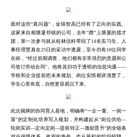
面对这些“真问题”，金镁智高已经有了正向的实践。
这家来自相塘厦邻镇的公司，去年“蹭”上塘厦的揽才
团，第一次参与就从桂林信科带回了14名实习生。人
事经理贾真在25日的采访中透露，至今仍有10位同学
在岗，“经过前期调查，他们都有非常强烈的意愿和公
司签订劳动合同”。他将其归功于透明的信息沟通——
学校和企业提前把未来规划、岗位实情都讲清楚了，
学生心里有底，自然更容易沉下来。
此次揭牌的协同育人基地，明确将“一企一案、一岗一
策”的定制化培养写入规划，并构建起从“岗位供给—
轮岗实训—定向定岗—提前转正—激励晋升”的全链条
就业保障体系。政府的角色，也从最初的组织招聘，