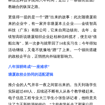
林信息科技学院用八年时间，走出了一条镇街层面产
教融合的纵深之路。
更值得一提的是一个“蹭”出来的故事：此次随塘厦前
来的企业中，有一家并非塘厦本土企业——金镁智高
科技（广东）有限公司，它来自周边镇街。去年，金
镁智高听说塘厦组织企业赴桂林信科揽才，便主动“借
船出海”，第一次参与就带回了14名实习生；今年得知
活动继续，又毫不犹豫地“蹭”了上来。一个镇街搭建
的政校企平台，正悄然向外辐射影响力。
八年深耕终成“一座难求”
塘厦政校企协同的适配逻辑
推介会的人气并非一夜之间冒出来的。当天到场学生
实际超过400人，后续还不断有人从各个教学楼赶来。
电子信息工程专业大三学生小张告诉记者，他特意关
注了力王新能源的岗位，“之前有学长去了那家公司，