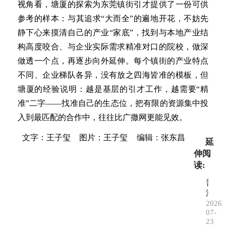
视角看，塘厦的探索为东莞镇街引才提供了一份可供
参考的样本：与其追求“大而全”的遍地开花，不妨先
静下心来摸清自己的产业“家底”，找到与本地产业结
构高度咬合、与企业实际需求精准对口的院校，做深
做透一个点，再逐步向外延伸。每个镇街的产业特点
不同、企业梯队各异，没有放之四海皆准的模板，但
塘厦的经验说明：越是基层的引才工作，越需要“精
准”二字——找准自己的生态位，把有限的资源集中投
入到最匹配的合作中，往往比广撒网更能见效。
文字：王子玺
图片：王子玺
编辑：张东昌
延
伸阅
读:
普
法
调
2026-
07-
解
23
进