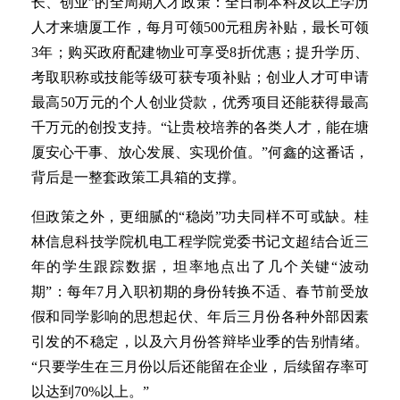
长、创业”的全周期人才政策：全日制本科及以上学历
人才来塘厦工作，每月可领500元租房补贴，最长可领
3年；购买政府配建物业可享受8折优惠；提升学历、
考取职称或技能等级可获专项补贴；创业人才可申请
最高50万元的个人创业贷款，优秀项目还能获得最高
千万元的创投支持。“让贵校培养的各类人才，能在塘
厦安心干事、放心发展、实现价值。”何鑫的这番话，
背后是一整套政策工具箱的支撑。
但政策之外，更细腻的“稳岗”功夫同样不可或缺。桂
林信息科技学院机电工程学院党委书记文超结合近三
年的学生跟踪数据，坦率地点出了几个关键“波动
期”：每年7月入职初期的身份转换不适、春节前受放
假和同学影响的思想起伏、年后三月份各种外部因素
引发的不稳定，以及六月份答辩毕业季的告别情绪。
“只要学生在三月份以后还能留在企业，后续留存率可
以达到70%以上。”