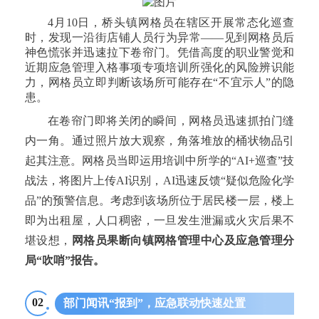
4月10日，桥头镇网格员在辖区开展常态化巡查
时，发现一沿街店铺人员行为异常——见到网格员后
神色慌张并迅速拉下卷帘门。凭借高度的职业警觉和
近期应急管理入格事项专项培训所强化的风险辨识能
力，网格员立即判断该场所可能存在“不宜示人”的隐
患。
在卷帘门即将关闭的瞬间，网格员迅速抓拍门缝
内一角。通过照片放大观察，角落堆放的桶状物品引
起其注意。网格员当即运用培训中所学的“AI+巡查”技
战法，将图片上传AI识别，AI迅速反馈“疑似危险化学
品”的预警信息。考虑到该场所位于居民楼一层，楼上
即为出租屋，人口稠密，一旦发生泄漏或火灾后果不
堪设想，
网格员果断向镇网格管理中心及应急管理分
局“吹哨”报告。
02
部门闻讯“报到”，应急联动快速处置