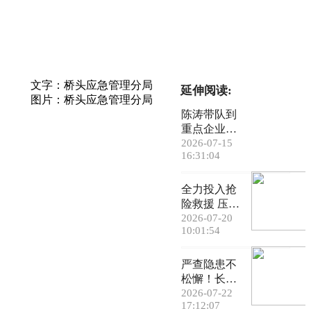
文字：桥头应急管理分局
延伸阅读:
图片：桥头应急管理分局
陈涛带队到
重点企业排
查整治安全
2026-07-15
16:31:04
隐患
全力投入抢
险救援 压实
责任排查隐
2026-07-20
10:01:54
患——各地
各部门贯彻
落实习近平
严查隐患不
总书记重要
松懈！长安
指示精神抓
镇多部门联
2026-07-22
17:12:07
实抓细安全
动开展消防