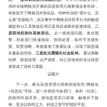
局对全镇网格员开展的应急管理入格事项业务培训，
有效提升了网格员对危化品、特种作业的“查什么、怎
么查”实操能力，此次事件中网格员对异常行为的敏感
捕捉和AI工具熟练应用正是培训成果的直接体现。
二
是联动机制向高效深化。
从一线发现问题、发出预
警，到多部门快速响应、协同处置，各环节无缝衔
接、职责清晰，有效避免了推诿扯皮，压缩了隐患滋
生蔓延的空间。
三是执法震慑向社会延伸。
通过果断
扣押、彻底清理、从严调查，对心存侥幸的非法经营
者形成了强有力震慑。
下一步，桥头应急管理分局将持续依托“网格化
+信息化”手段，进一步密切与各部门、各村（社区）
的协同作战关系，推动监管关口前移、触角向下延
伸，坚决以协同之力、科技之智守护辖区平安。