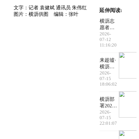
文字：记者 袁健斌 通讯员 朱伟红
延伸阅读:
图片：横沥供图
编辑：张叶
横沥志
愿者协
会顺利
2026-
07-12
换届
11:16:20
来趁墟·
横沥好
滋味丨
2026-
07-15
夏日如
18:06:02
何消
暑？横
横沥部
沥这家
署2026
糖水铺
年下半
2026-
藏着满
07-15
年征兵
满清
22:01:07
工作
凉！