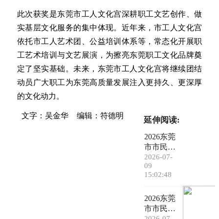
此次获奖是东莞市工人文化宫深耕职工文艺创作、做
实基层文化服务的集中体现。近年来，市工人文化宫
依托市工人艺术团、公益培训体系等，常态化开展职
工艺术培训与文艺展演，为擦亮东莞职工文化品牌奠
定了坚实基础。未来，东莞市工人文化宫将继续团结
动员广大职工为东莞高质量发展注入更持久、更深厚
的文化动力。
文字：吴金华
编辑：符德明
延伸阅读:
2026东莞
市市民才
艺汇演大
2026-07-
09
会丨金地
15:02:48
圆梦艺术
团
2026东莞
市市民才
艺汇演大
2026-07-