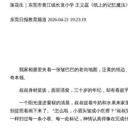
落花生｜东莞市黄江镇长龙小学 王义蕊《纸上的记忆魔法
东莞日报教育频道
2026-04-21 19:23:19
我家相册里夹着一张皱巴巴的老街地图，泛黄的纸边
奇本领。
叔叔身材挺拔，面容清俊，三十岁的年纪，却有着超乎
一个阳光漫进窗棂的清晨，叔叔提着牛奶和水果来家
别提照着画下来了。 “怎么啦，小眉头皱成小疙瘩？”叔
一样扫过每一条小巷、每一处标记，神情认真得像在完成