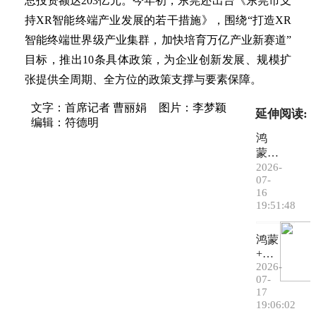
总投资额达203亿元。今年初，东莞还出台《东莞市支
持XR智能终端产业发展的若干措施》，围绕“打造XR
智能终端世界级产业集群，加快培育万亿产业新赛道”
目标，推出10条具体政策，为企业创新发展、规模扩
张提供全周期、全方位的政策支撑与要素保障。
文字：首席记者 曹丽娟
图片：李梦颖
延伸阅读:
编辑：符德明
鸿
蒙、
AI
2026-
双轮
07-
16
驱
19:51:48
动，
东莞
鸿蒙
解锁
+AI
潮玩
赋
2026-
产业
07-
能，
智造
17
茶山
新路
19:06:02
领跑
径