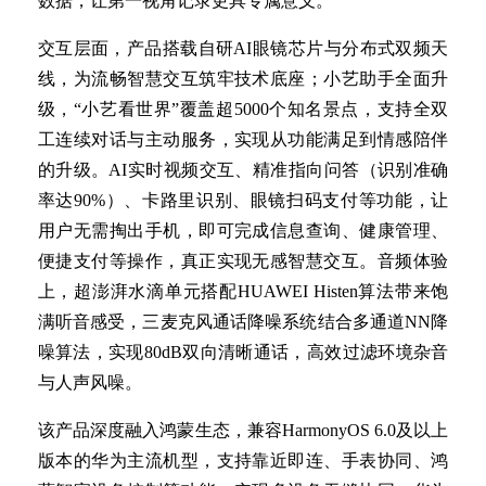
数据，让第一视角记录更具专属意义。
交互层面，产品搭载自研AI眼镜芯片与分布式双频天
线，为流畅智慧交互筑牢技术底座；小艺助手全面升
级，“小艺看世界”覆盖超5000个知名景点，支持全双
工连续对话与主动服务，实现从功能满足到情感陪伴
的升级。AI实时视频交互、精准指向问答（识别准确
率达90%）、卡路里识别、眼镜扫码支付等功能，让
用户无需掏出手机，即可完成信息查询、健康管理、
便捷支付等操作，真正实现无感智慧交互。音频体验
上，超澎湃水滴单元搭配HUAWEI Histen算法带来饱
满听音感受，三麦克风通话降噪系统结合多通道NN降
噪算法，实现80dB双向清晰通话，高效过滤环境杂音
与人声风噪。
该产品深度融入鸿蒙生态，兼容HarmonyOS 6.0及以上
版本的华为主流机型，支持靠近即连、手表协同、鸿