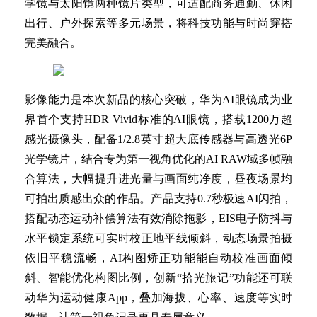
学镜与太阳镜两种镜片类型，可适配商务通勤、休闲
出行、户外探索等多元场景，将科技功能与时尚穿搭
完美融合。
影像能力是本次新品的核心突破，华为AI眼镜成为业
界首个支持HDR Vivid标准的AI眼镜，搭载1200万超
感光摄像头，配备1/2.8英寸超大底传感器与高透光6P
光学镜片，结合专为第一视角优化的AI RAW域多帧融
合算法，大幅提升进光量与画面纯净度，昼夜场景均
可拍出质感出众的作品。产品支持0.7秒极速AI闪拍，
搭配动态运动补偿算法有效消除拖影，EIS电子防抖与
水平锁定系统可实时校正地平线倾斜，动态场景拍摄
依旧平稳流畅，AI构图矫正功能能自动校准画面倾
斜、智能优化构图比例，创新“拾光旅记”功能还可联
动华为运动健康App，叠加海拔、心率、速度等实时