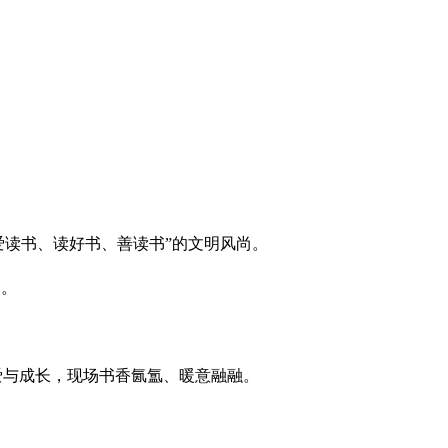
“爱读书、读好书、善读书”的文明风尚。
场。
爱与成长，现场书香氤氲、暖意融融。