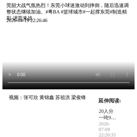
莞韶大战气氛热烈！东莞小球迷激动到摔倒，随后迅速调
整状态继续加油。#粤BA #篮球城市#一起撑东莞#制造精
彩·进莞来战
2026-04-19 22:26:46
视频：张可欣 黄锦鑫 苏祖洪 梁俊锋
延伸阅读:
20人分
一吨98
汽油！
2026-
07-09
做东莞
22:20:35
球迷太