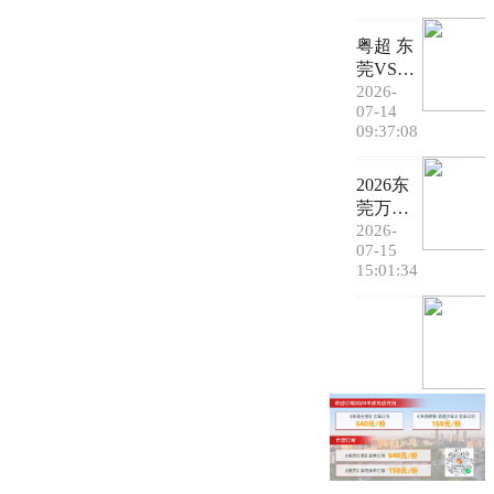
幸福
粤超 东
了，中
莞VS清
国石化
远！鹅
2026-
东莞石
07-14
的主
油分公
09:37:08
场！欢
司给大
迎清远
家送福
2026东
球迷品
利了！#
莞万江
尝！
制造精
华南mal
2026-
彩·进莞
07-15
l体育嘉
来战
15:01:34
年华：
大湾区
球迷的
狂欢派
对