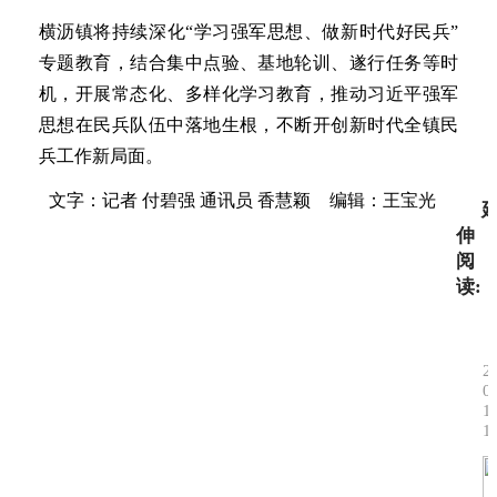
横沥镇将持续深化“学习强军思想、做新时代好民兵”
专题教育，结合集中点验、基地轮训、遂行任务等时
机，开展常态化、多样化学习教育，推动习近平强军
思想在民兵队伍中落地生根，不断开创新时代全镇民
兵工作新局面。
文字：记者 付碧强 通讯员 香慧颖
编辑：王宝光
伸
阅
读:
2
0
1
1