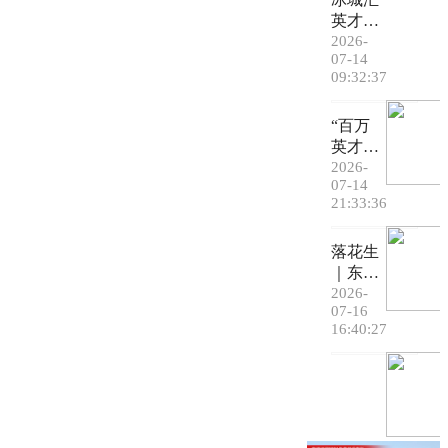
英才，
湾区筑
2026-
07-14
平台｜
09:32:37
博创赛
哈工大
“百万
宣讲圆
英才汇
满收官
南粤”
2026-
07-14
凤岗样
21:33:36
本：
临深智
落花生
创高地
｜东莞
如何用
市麻涌
2026-
“软环
07-16
镇古梅
境”留
16:40:27
第一小
住“硬
学 周
人
骏熙
才”？
《春
风》