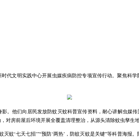
新时代文明实践中心开展虫媒疾病防控专项宣传行动。聚焦科学
身影。他们向居民发放防蚊灭蚊科普宣传资料，耐心讲解虫媒传染
动，对房前屋后环境开展全覆盖清理整治，从源头清除蚊虫孳生
灭蚊‘七天七招’”“预防‘两热’，防蚊灭蚊是关键”等科普海