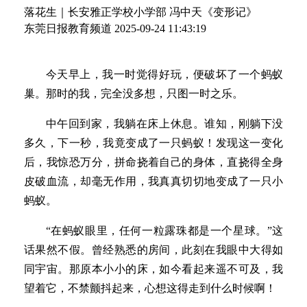
落花生｜长安雅正学校小学部 冯中天《变形记》
东莞日报教育频道
2025-09-24 11:43:19
今天早上，我一时觉得好玩，便破坏了一个蚂蚁
巢。那时的我，完全没多想，只图一时之乐。
中午回到家，我躺在床上休息。谁知，刚躺下没
多久，下一秒，我竟变成了一只蚂蚁！发现这一变化
后，我惊恐万分，拼命挠着自己的身体，直挠得全身
皮破血流，却毫无作用，我真真切切地变成了一只小
蚂蚁。
“在蚂蚁眼里，任何一粒露珠都是一个星球。”这
话果然不假。曾经熟悉的房间，此刻在我眼中大得如
同宇宙。那原本小小的床，如今看起来遥不可及，我
望着它，不禁颤抖起来，心想这得走到什么时候啊！