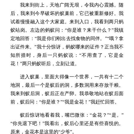
我来到街上，天地广阔无垠，令我内心震撼。随
后，我来到今早破坏的蚁巢前，它已被重新修好。我
试着慢慢融入这个大家庭。来到入口，我看到两只蚂
蚁站岗。左边的蚂蚁问：“你是谁？来干什么？”我镇
定地回答：“我是你们刚出去找食物的同伴。”“哦？拿
出证件来。”我十分惊讶，蚂蚁哪来的证件？正当我不
知所措时，身后一只蚂蚁说：“不用查了，它是金
花！”两只蚂蚁听后，立刻让道。
进入蚁巢，里面大得像一个世界，一共有十二个
地洞，最后一个是蚁后的洞，多数洞用来存放干粮。
我来到蚁后洞，蚁后正在产卵。我恭敬地站在蚁后面
前，蚁后问：“你是谁？”“我是金花！”我赶忙回答。
蚁后惊讶地看着我，嘴巴微张：“金花？”“是。”
“你先退下吧！”我看出，蚁后心里还是有些喜悦的。
原来，金花本是这里的“少爷”。