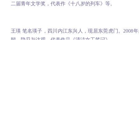
二届青年文学奖，代表作《十八岁的列车》等。
王瑛 笔名瑛子，四川内江东兴人，现居东莞虎门。200
韧、隐忍与达观。代表作品《清洁女工笔记》。
陈长金 笔名慈舟，现居东莞茶山。曾在福建漳平市国营厂上
追梦》等作品，共计200多万字。
邝美艳 广东省作协会员，广东团省委“圆梦计划·北大10
散文奖，孙犁文学奖一等奖等。代表作《流水线上的青春
李焕文 笔名机器人瓦力，广东东莞人，广东省作协会员，