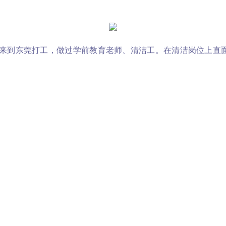
8年来到东莞打工，做过学前教育老师、清洁工。在清洁岗位上
班，1996年下岗。2003年至今在东莞自主创业。2022年至
0”首批学员。2001年来莞，做过流水线及企业专业骨干。作品
》。
网络作家。少年时期因病辍学后投入网络文学创作，创作1300