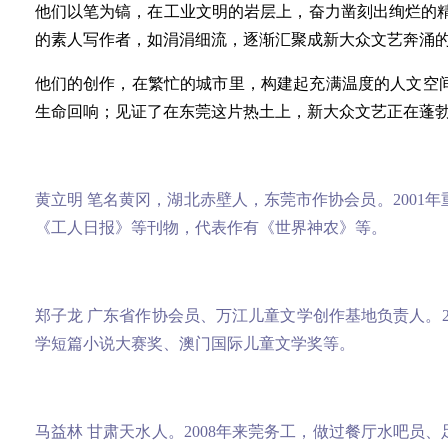
他们以笔为镐，在工业文明的岩层上，奋力凿刻出绚烂的精
的素人写作者，如涓涓细流，逐渐汇聚成新大众文艺奔涌
他们的创作，在繁忙的城市里，构建起充满温度的人文空
生命回响；见证了在东莞这片热土上，新大众文艺正在蓬
黄立明 笔名黄冈，湖北赤壁人，东莞市作协会员。200
《工人日报》等刊物，代表作有《世界神农》等。
郑子龙 广东省作协会员、万江儿童文学创作基地负责人。
学短篇小说大赛奖、澳门国际儿童文学奖等。
马益林 甘肃天水人。2008年来莞务工，做过餐厅水吧