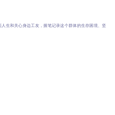
直面人生和关心身边工友，握笔记录这个群体的生存困境、坚
今，在番茄平台发表长篇小说《长江三剑》《东莞爱情》《南粤
发表于《山花》《天涯》等刊。曾获全国青年产业工人文学大奖
万字以上，代表作《黎明医生》曾以百部网文佳作之一入藏国