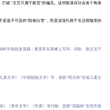
打破 “文艺只属于殿堂”的偏见。这些散落在社会各个角落
是遥不可及的“阳春白雪”，而是深深扎根于生活褶皱里的
城细村市场批发莲藕，夜里常在菜摊上写诗。诗歌、散文见于
儿童文学》《中国校园文学》等，曾获“周庄杯”全国儿童文
湖》《青年文学》《作家》等刊物。曾获“琨能杯”东莞市第