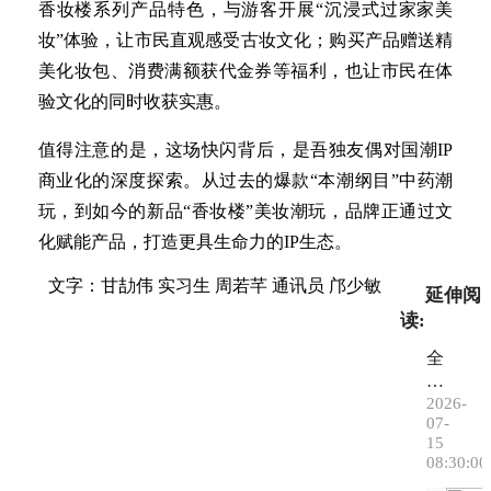
香妆楼系列产品特色，与游客开展“沉浸式过家家美
妆”体验，让市民直观感受古妆文化；购买产品赠送精
美化妆包、消费满额获代金券等福利，也让市民在体
验文化的同时收获实惠。
值得注意的是，这场快闪背后，是吾独友偶对国潮IP
商业化的深度探索。从过去的爆款“本潮纲目”中药潮
玩，到如今的新品“香妆楼”美妆潮玩，品牌正通过文
化赋能产品，打造更具生命力的IP生态。
文字：甘劼伟 实习生 周若芊 通讯员 邝少敏
延伸阅
读:
全
城
超
2026-
07-
50
15
0
08:30:00
个
清