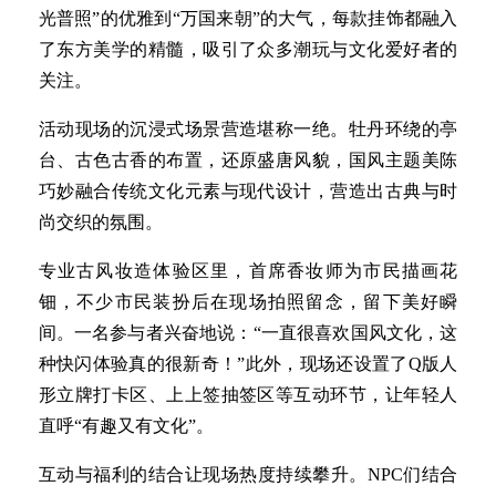
光普照”的优雅到“万国来朝”的大气，每款挂饰都融入
了东方美学的精髓，吸引了众多潮玩与文化爱好者的
关注。
活动现场的沉浸式场景营造堪称一绝。牡丹环绕的亭
台、古色古香的布置，还原盛唐风貌，国风主题美陈
巧妙融合传统文化元素与现代设计，营造出古典与时
尚交织的氛围。
专业古风妆造体验区里，首席香妆师为市民描画花
钿，不少市民装扮后在现场拍照留念，留下美好瞬
间。一名参与者兴奋地说：“一直很喜欢国风文化，这
种快闪体验真的很新奇！”此外，现场还设置了Q版人
形立牌打卡区、上上签抽签区等互动环节，让年轻人
直呼“有趣又有文化”。
互动与福利的结合让现场热度持续攀升。NPC们结合