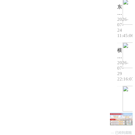
凉
东
点
莞
位
“友
2026-
07-
一
能
24
键
量
11:45:06
可
·
清
达！
横
凉
东
沥：
一
莞
企
2026-
夏”
“友
07-
业
关
能
29
食
爱
量・
22:16:07
堂
行
清
上
动
凉
演
进
一
反
行
夏”
诈
中
正
快
长
式
闪！
安
启
员
镇
动，
16
工
全
— 已经到底啦