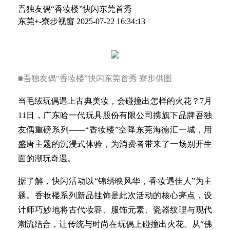
吾独友偶“香妆楼”快闪东莞首秀
东莞+-寮步视窗
2025-07-22 16:34:13
■吾独友偶“香妆楼”快闪东莞首秀 寮步供图
当毛绒玩偶遇上古典美妆，会碰撞出怎样的火花？7月
11日，广东哈一代玩具股份有限公司携旗下品牌吾独
友偶重磅系列——“香妆楼”空降东莞海德汇一城，用
盛唐主题的沉浸式体验，为消费者带来了一场别开生
面的潮玩奇遇。
据了解，快闪活动以“锦绣映风华，香妆遇佳人”为主
题。香妆楼系列新品挂饰是此次活动的核心亮点，设
计师巧妙地将古代妆容、服饰元素、瓷器纹理与现代
潮流结合，让传统与时尚在玩偶上碰撞出火花。从“佛