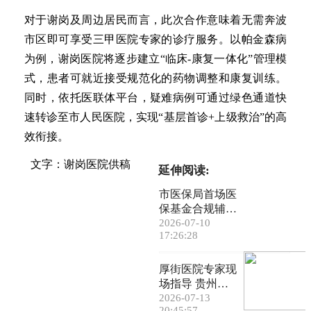
对于谢岗及周边居民而言，此次合作意味着无需奔波
市区即可享受三甲医院专家的诊疗服务。以帕金森病
为例，谢岗医院将逐步建立“临床-康复一体化”管理模
式，患者可就近接受规范化的药物调整和康复训练。
同时，依托医联体平台，疑难病例可通过绿色通道快
速转诊至市人民医院，实现“基层首诊+上级救治”的高
效衔接。
文字：谢岗医院供稿
延伸阅读:
市医保局首场医
保基金合规辅导
课堂开讲
2026-07-10
17:26:28
厚街医院专家现
场指导 贵州石
阡医院开展首例
2026-07-13
20:45:57