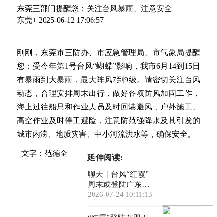
东莞三部门提醒您：关注台风暴雨、注意安全
东莞+
2025-06-12 17:06:57
刚刚，东莞市三防办、市应急管理局、市气象局提醒
您：受今年第1号台风“蝴蝶”影响，我市6月14到15日
有暴雨到大暴雨，最大阵风7到9级。请密切关注台风
动态，合理安排周末出行，做好各项防风加固工作，
海上过往船只和作业人员及时回港避风，户外施工、
高空作业及时停工避险，注意防范强降水及其引发的
城市内涝、地质灾害、中小河流洪水等，确保安全。
文字：范德全
延伸阅读:
聊天丨台风“红霞”
周末或登陆广东！
东莞将迎暴雨+9级
2026-07-24 10:11:13
大风，高温“烧烤
天”有望缓解