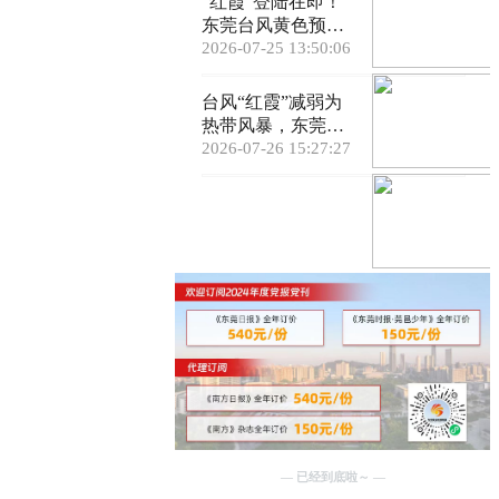
“红霞”登陆在即！
东莞台风黄色预警
生效，局部大暴雨+
2026-07-25 13:50:06
11级阵风即将来
袭！
台风“红霞”减弱为
热带风暴，东莞解
除所有暴雨预警信
2026-07-26 15:27:27
号，但未来五天雨
水不停歇
— 已经到底啦～ —