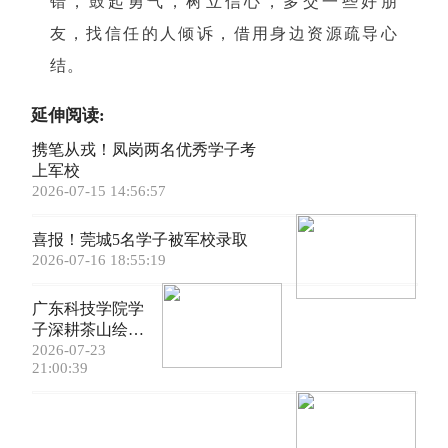
错，鼓起勇气，树立信心，多交一些好朋
友，找信任的人倾诉，借用身边资源疏导心
结。
延伸阅读:
携笔从戎！凤岗两名优秀学子考
上军校
2026-07-15 14:56:57
喜报！莞城5名学子被军校录取
2026-07-16 18:55:19
广东科技学院学
子深耕茶山绘振
兴画卷
2026-07-23
21:00:39