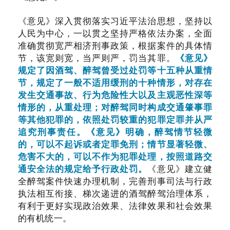
《意见》深入贯彻落实习近平法治思想，坚持以
人民为中心，一以贯之坚持严格依法办案，全面
准确贯彻宽严相济刑事政策，根据案件的具体情
节，该宽则宽，当严则严，罚当其罪。
《意见》
规定了因酒驾、醉驾曾受过处罚等十五种从重情
节，规定了一般不适用缓刑的十种情形，对存在
发生交通事故、行为危险性大以及主观恶性深等
情形的，从重处理；对醉驾同时构成交通肇事罪
等其他犯罪的，依照处罚较重的犯罪定罪并从严
追究刑事责任。《意见》明确，醉驾情节轻微
的，可以不起诉或者定罪免刑；情节显著轻微、
危害不大的，可以不作为犯罪处理，按照道路交
通安全法的规定给予行政处罚。
《意见》建立健
全醉驾案件快速办理机制，完善刑事司法与行政
执法相互衔接、梯次递进的酒驾醉驾治理体系，
有利于更好实现政治效果、法律效果和社会效果
的有机统一。