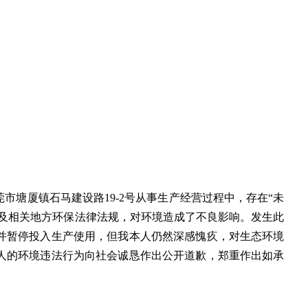
莞市塘厦镇石马建设路19-2号从事生产经营过程中，存在
“未
及相关地方环保法律法规，对环境造成了不良影响。发生此
并暂停投入生产使用，但我
本人
仍然深感愧疚，对生态环境
人的环境违法行为向社会诚恳
作出
公开道歉，郑重
作出
如承