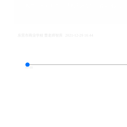
歌声中的家国情怀-浩歌亲恩⑤时间都去哪儿了
东莞市商业学校 曹老师智库
2021-12-29 16:44
00:00